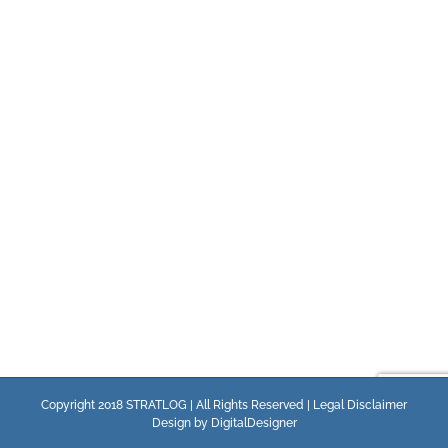
Copyright 2018 STRATLOG | All Rights Reserved |
Legal Disclaimer
Design by
DigitalDesigner