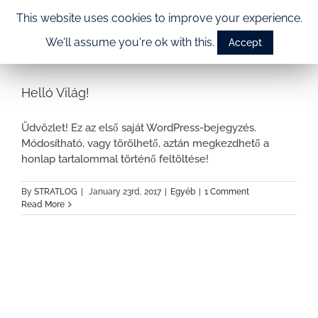
Egyéb
This website uses cookies to improve your experience.
We'll assume you're ok with this.
Accept
Helló Világ!
Üdvözlet! Ez az első saját WordPress-bejegyzés.
Módosítható, vagy törölhető, aztán megkezdhető a
honlap tartalommal történő feltöltése!
By
STRATLOG
|
January 23rd, 2017
|
Egyéb
|
1 Comment
Read More